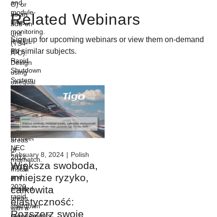
Related Webinars
Sign up for upcoming webinars or view them on-demand
on similar subjects.
February 8, 2024
|
Polish
Większa swoboda,
mniejsze ryzyko,
całkowita
elastyczność:
Rozszerz swoje